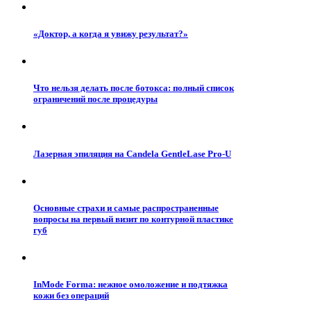
«Доктор, а когда я увижу результат?»
Что нельзя делать после ботокса: полный список
ограничений после процедуры
Лазерная эпиляция на Candela GentleLase Pro-U
Основные страхи и самые распространенные
вопросы на первый визит по контурной пластике
губ
InMode Forma: нежное омоложение и подтяжка
кожи без операций