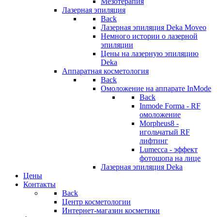
Мезотерапия
Лазерная эпиляция
Back
Лазерная эпиляция Deka Moveo
Немного истории о лазерной
эпиляции
Цены на лазерную эпиляцию
Deka
Аппаратная косметология
Back
Омоложение на аппарате InMode
Back
Inmode Forma - RF
омоложение
Morpheus8 -
игольчатый RF
лифтинг
Lumecca - эффект
фотошопа на лице
Лазерная эпиляция Deka
Цены
Контакты
Back
Центр косметологии
Интернет-магазин косметики