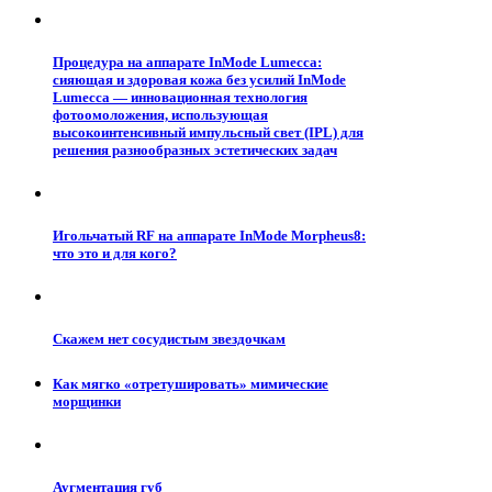
Процедура на аппарате InMode Lumecca:
сияющая и здоровая кожа без усилий InMode
Lumecca — инновационная технология
фотоомоложения, использующая
высокоинтенсивный импульсный свет (IPL) для
решения разнообразных эстетических задач
Игольчатый RF на аппарате InMode Morpheus8:
что это и для кого?
Скажем нет сосудистым звездочкам
Как мягко «отретушировать» мимические
морщинки
Аугментация губ