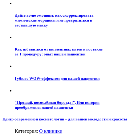
Дайте волю эмоциям: как скорректировать
мимические морщины и не превратиться в
застывшую маску
Как избавиться от пигментных пятен и постакне
за 1 процедуру: опыт нашей пациентки
Губки с WOW-эффектом для нашей пациентки
“Прощай, носослёзная борозда!”, Или история
преображения нашей пациентки
Центр современной косметологии – для вашей молодости и красоты
Категория:
О клинике