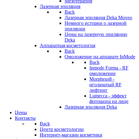
Мезотерапия
Лазерная эпиляция
Back
Лазерная эпиляция Deka Moveo
Немного истории о лазерной
эпиляции
Цены на лазерную эпиляцию
Deka
Аппаратная косметология
Back
Омоложение на аппарате InMode
Back
Inmode Forma - RF
омоложение
Morpheus8 -
игольчатый RF
лифтинг
Lumecca - эффект
фотошопа на лице
Лазерная эпиляция Deka
Цены
Контакты
Back
Центр косметологии
Интернет-магазин косметики