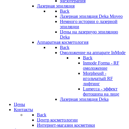
Мезотерапия
Лазерная эпиляция
Back
Лазерная эпиляция Deka Moveo
Немного истории о лазерной
эпиляции
Цены на лазерную эпиляцию
Deka
Аппаратная косметология
Back
Омоложение на аппарате InMode
Back
Inmode Forma - RF
омоложение
Morpheus8 -
игольчатый RF
лифтинг
Lumecca - эффект
фотошопа на лице
Лазерная эпиляция Deka
Цены
Контакты
Back
Центр косметологии
Интернет-магазин косметики