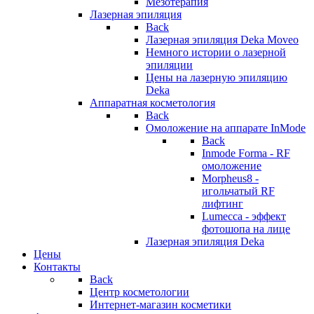
Мезотерапия
Лазерная эпиляция
Back
Лазерная эпиляция Deka Moveo
Немного истории о лазерной
эпиляции
Цены на лазерную эпиляцию
Deka
Аппаратная косметология
Back
Омоложение на аппарате InMode
Back
Inmode Forma - RF
омоложение
Morpheus8 -
игольчатый RF
лифтинг
Lumecca - эффект
фотошопа на лице
Лазерная эпиляция Deka
Цены
Контакты
Back
Центр косметологии
Интернет-магазин косметики