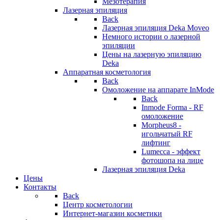
Мезотерапия
Лазерная эпиляция
Back
Лазерная эпиляция Deka Moveo
Немного истории о лазерной
эпиляции
Цены на лазерную эпиляцию
Deka
Аппаратная косметология
Back
Омоложение на аппарате InMode
Back
Inmode Forma - RF
омоложение
Morpheus8 -
игольчатый RF
лифтинг
Lumecca - эффект
фотошопа на лице
Лазерная эпиляция Deka
Цены
Контакты
Back
Центр косметологии
Интернет-магазин косметики