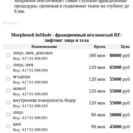
Morpheus8 обеспечивает самые глубокие фракционные
процедуры, проникая в подкожные ткани на глубину до
8 мм.
Отзывы: 3
Morpheus8 InMode - фракционный игольчатый RF-
лифтинг лица и тела
Наименование
Время
Цена
лицо, шея, декольте
180 мин
80000
руб
Код: А17.01.008.005
лицо, шея
120 мин
65000
руб
Код: А17.01.008.004
ягодицы
120 мин
55000
руб
Код: А17.01.008.008
живот
120 мин
55000
руб
Код: А17.01.008.009
внутренняя поверхность бедер
120 мин
55000
руб
Код: А17.01.008.010
лицо
90 мин
50000
руб
Код: А17.01.008.001
шея
90 мин
45000
руб
Код: А17.01.008.002