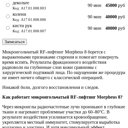
декольте
90 мин
45000
руб
Код: А17.01.008.003
колени
90 мин
40000
руб
Код: А17.01.008.006
кисти рук
90 мин
40000
руб
Код: А17.01.008.007
Записаться
Микроигольчатый RF-лифтинг Morpheus 8 борется с
выраженными признаками старения и помогает повернуть
время вспять. Результаты фракционного воздействия
радиоволн на глубинные слои кожи сравнимы с
хирургической подтяжкой лица. По ощущениям же процедура
не имеет ничего общего с классической операцией.
Никакой боли, долгого восстановления и следов.
Как работает микроигольчатый RF-лифтинг Morpheus 8?
Через микроиглы радиочастотные лучи проникают в глубокие
ткани и нагревают проблемные участки до 60–80°C. В
результате воздействия усиливается кровообращение,
укрепляется местный иммунитет, стимулируется выработка
коллагена и эластина. И хотя максимальный эффект