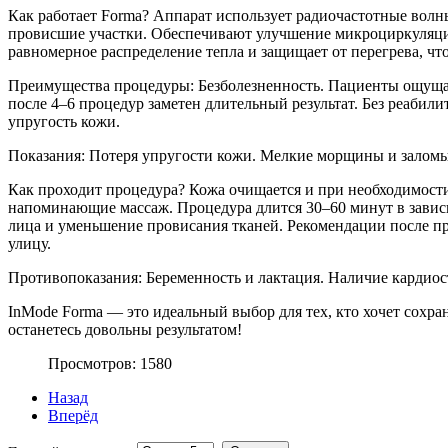
Как работает Forma? Аппарат использует радиочастотные волн
провисшие участки. Обеспечивают улучшение микроциркуляции,
равномерное распределение тепла и защищает от перегрева, чт
Преимущества процедуры: Безболезненность. Пациенты ощущают
после 4–6 процедур заметен длительный результат. Без реабил
упругость кожи.
Показания: Потеря упругости кожи. Мелкие морщины и заломы.
Как проходит процедура? Кожа очищается и при необходимости
напоминающие массаж. Процедура длится 30–60 минут в зависи
лица и уменьшение провисания тканей. Рекомендации после п
улицу.
Противопоказания: Беременность и лактация. Наличие кардиос
InMode Forma — это идеальный выбор для тех, кто хочет сохра
останетесь довольны результатом!
Просмотров: 1580
Назад
Вперёд