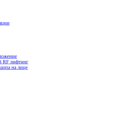
ляции
оложение
ый RF лифтинг
шопа на лице