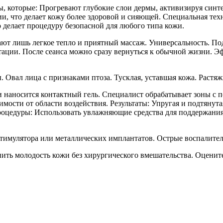
ы, которые: Прогревают глубокие слои дермы, активизируя синт
 что делает кожу более здоровой и сияющей. Специальная техно
о делает процедуру безопасной для любого типа кожи.
 лишь легкое тепло и приятный массаж. Универсальность. Подхо
итации. После сеанса можно сразу вернуться к обычной жизни. Э
 Овал лица с признаками птоза. Тусклая, уставшая кожа. Растя
 наносится контактный гель. Специалист обрабатывает зоны с 
мости от области воздействия. Результаты: Упругая и подтяну
роцедуры: Использовать увлажняющие средства для поддержани
тимулятора или металлических имплантатов. Острые воспалител
нить молодость кожи без хирургического вмешательства. Оцените