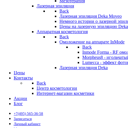
Мезотерапия
Лазерная эпиляция
Back
Лазерная эпиляция Deka Moveo
Немного истории о лазерной эпи
Цены на лазерную эпиляцию Deka
Аппаратная косметология
Back
Омоложение на аппарате InMode
Back
Inmode Forma - RF ом
Morpheus8 - игольчат
Lumecca - эффект фото
Лазерная эпиляция Deka
Цены
Контакты
Back
Центр косметологии
Интернет-магазин косметики
Акции
Блог
+7(495) 565-36-58
Записаться
Личный кабинет