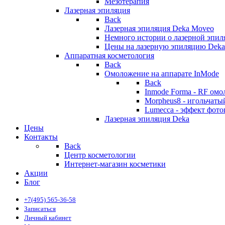
Мезотерапия
Лазерная эпиляция
Back
Лазерная эпиляция Deka Moveo
Немного истории о лазерной эпи
Цены на лазерную эпиляцию Deka
Аппаратная косметология
Back
Омоложение на аппарате InMode
Back
Inmode Forma - RF ом
Morpheus8 - игольчат
Lumecca - эффект фото
Лазерная эпиляция Deka
Цены
Контакты
Back
Центр косметологии
Интернет-магазин косметики
Акции
Блог
+7(495) 565-36-58
Записаться
Личный кабинет