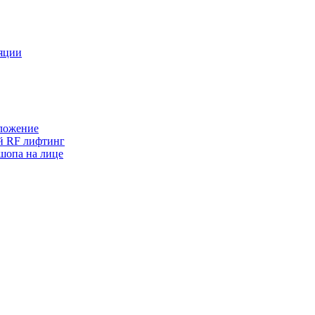
ляции
оложение
ый RF лифтинг
шопа на лице