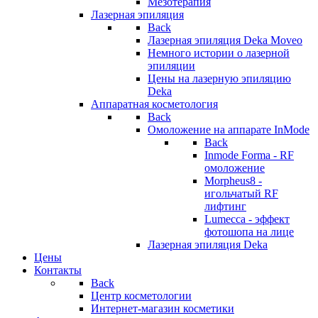
Мезотерапия
Лазерная эпиляция
Back
Лазерная эпиляция Deka Moveo
Немного истории о лазерной
эпиляции
Цены на лазерную эпиляцию
Deka
Аппаратная косметология
Back
Омоложение на аппарате InMode
Back
Inmode Forma - RF
омоложение
Morpheus8 -
игольчатый RF
лифтинг
Lumecca - эффект
фотошопа на лице
Лазерная эпиляция Deka
Цены
Контакты
Back
Центр косметологии
Интернет-магазин косметики