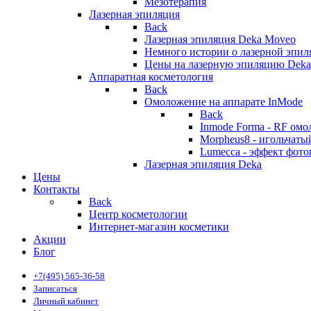
Мезотерапия
Лазерная эпиляция
Back
Лазерная эпиляция Deka Moveo
Немного истории о лазерной эпи
Цены на лазерную эпиляцию Deka
Аппаратная косметология
Back
Омоложение на аппарате InMode
Back
Inmode Forma - RF ом
Morpheus8 - игольчат
Lumecca - эффект фото
Лазерная эпиляция Deka
Цены
Контакты
Back
Центр косметологии
Интернет-магазин косметики
Акции
Блог
+7(495) 565-36-58
Записаться
Личный кабинет