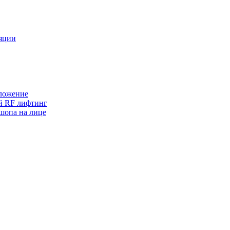
ляции
оложение
ый RF лифтинг
шопа на лице