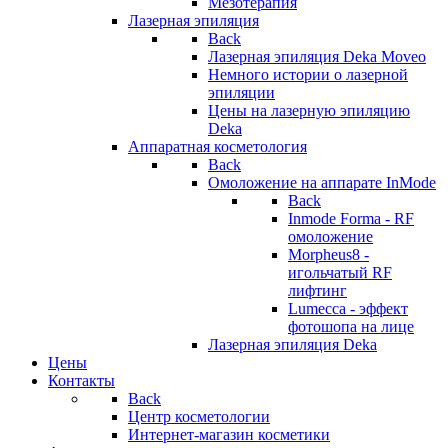
Мезотерапия
Лазерная эпиляция
Back
Лазерная эпиляция Deka Moveo
Немного истории о лазерной
эпиляции
Цены на лазерную эпиляцию
Deka
Аппаратная косметология
Back
Омоложение на аппарате InMode
Back
Inmode Forma - RF
омоложение
Morpheus8 -
игольчатый RF
лифтинг
Lumecca - эффект
фотошопа на лице
Лазерная эпиляция Deka
Цены
Контакты
Back
Центр косметологии
Интернет-магазин косметики