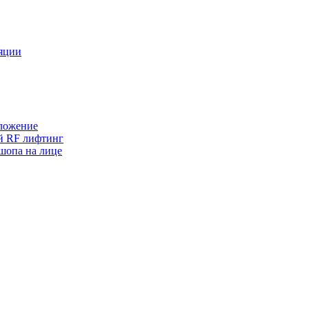
ляции
оложение
ый RF лифтинг
шопа на лице