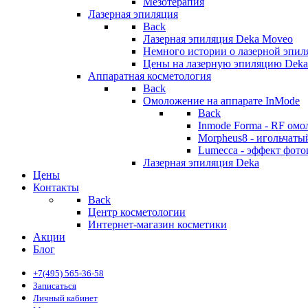
Мезотерапия
Лазерная эпиляция
Back
Лазерная эпиляция Deka Moveo
Немного истории о лазерной эпи
Цены на лазерную эпиляцию Deka
Аппаратная косметология
Back
Омоложение на аппарате InMode
Back
Inmode Forma - RF ом
Morpheus8 - игольчат
Lumecca - эффект фото
Лазерная эпиляция Deka
Цены
Контакты
Back
Центр косметологии
Интернет-магазин косметики
Акции
Блог
+7(495) 565-36-58
Записаться
Личный кабинет