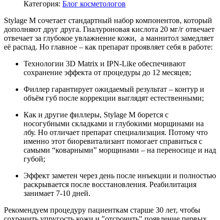
Категория:
Блог косметологов
Stylage M сочетает стандартный набор компонентов, который
дополняют друг друга. Гиалуроновая кислота
20 мг/г отвечает
отвечает за глубокое увлажнение кожи, а маннитол замедляет
её распад. Но главное ‒ как препарат проявляет себя в работе:
Технологии 3D Matrix и IPN-Like обеспечивают
сохранение эффекта от процедуры до 12 месяцев;
Филлер гарантирует ожидаемый результат ‒ контур и
объём губ после коррекции выглядят естественными;
Как и другие филлеры, Stylage M борется с
носогубными складками и глубокими морщинами на
лбу. Но отличает препарат специализация. Потому что
именно этот биоревитализант помогает справиться с
самыми “коварными” морщинами ‒ на переносице и над
губой;
Эффект заметен через день после инъекции и полностью
раскрывается после восстановления. Реабилитация
занимает 7-10 дней.
Рекомендуем процедуру пациенткам старше 30 лет, чтобы
сохранить упругость кожи и "отсрочить" появление первых