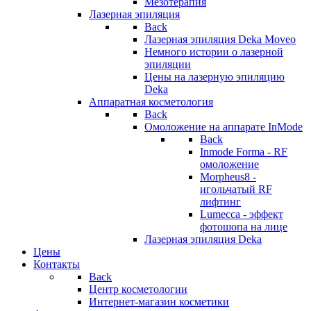
Мезотерапия
Лазерная эпиляция
Back
Лазерная эпиляция Deka Moveo
Немного истории о лазерной
эпиляции
Цены на лазерную эпиляцию
Deka
Аппаратная косметология
Back
Омоложение на аппарате InMode
Back
Inmode Forma - RF
омоложение
Morpheus8 -
игольчатый RF
лифтинг
Lumecca - эффект
фотошопа на лице
Лазерная эпиляция Deka
Цены
Контакты
Back
Центр косметологии
Интернет-магазин косметики