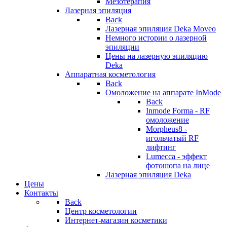
Мезотерапия
Лазерная эпиляция
Back
Лазерная эпиляция Deka Moveo
Немного истории о лазерной
эпиляции
Цены на лазерную эпиляцию
Deka
Аппаратная косметология
Back
Омоложение на аппарате InMode
Back
Inmode Forma - RF
омоложение
Morpheus8 -
игольчатый RF
лифтинг
Lumecca - эффект
фотошопа на лице
Лазерная эпиляция Deka
Цены
Контакты
Back
Центр косметологии
Интернет-магазин косметики