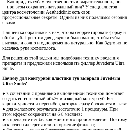
Как придать губам чувственность и выразительность, но
при этом сохранить натуральный вид? У специалистов
центра косметологии Aesthedclinic есть свои
профессиональные секреты. Одним из них поделимся сегодня
с вами.
Пациентка обратилась к нам, чтобы скорректировать форму и
объём губ. При этом для девушки было важно, чтобы губы
выглядели сочно и одновременно натурально. Как будто их не
касалась рука косметолога.
Для решения этой задачи мы подобрали технику введения
препарата и предложили использовать филлер Juvederm Ultra
Smile.
Почему для контурной пластики губ выбрали Juvederm
Ultra Smile?
● в сочетании с правильно выполненной техникой помогает
создать естественный объём и изящный контур губ. Без
карикатурности и перегибов, которые сразу бросаются в глаза;
● для желаемого результата достаточно 1 процедуры. При
этом эффект сохранится на 6-8 месяцев;
● в препарате нет белков животного происхождения. Поэтому
исключена аллергия или отторжение филлера;
● бонусом — кожа губ разглаживается, становится упругой,